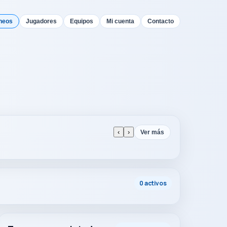
neos
Jugadores
Equipos
Mi cuenta
Contacto
‹
›
Ver más
0 activos