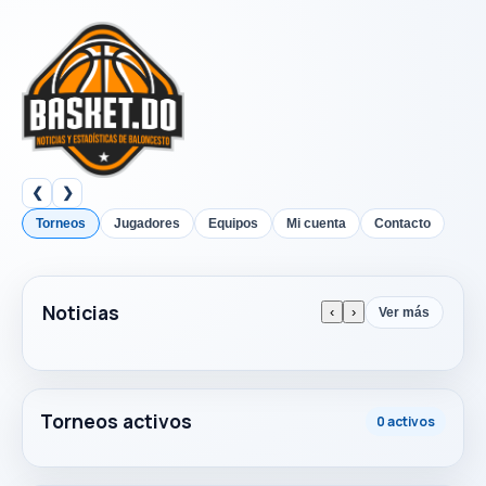
❮
❯
Torneos
Jugadores
Equipos
Mi cuenta
Contacto
Noticias
‹
›
Ver más
Torneos activos
0 activos