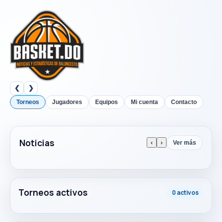
❮
❯
Torneos
Jugadores
Equipos
Mi cuenta
Contacto
Noticias
‹
›
Ver más
Torneos activos
0 activos