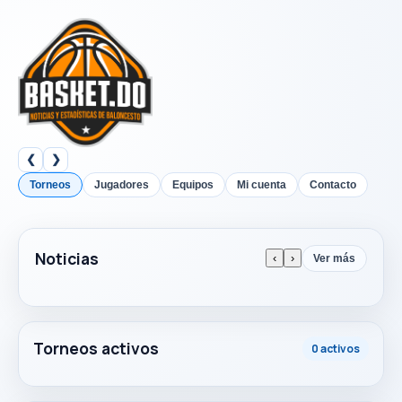
❮
❯
Torneos
Jugadores
Equipos
Mi cuenta
Contacto
Noticias
‹
›
Ver más
Torneos activos
0 activos