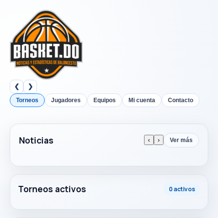
❮
❯
Torneos
Jugadores
Equipos
Mi cuenta
Contacto
Noticias
‹
›
Ver más
Torneos activos
0 activos