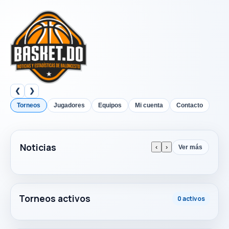
❮
❯
Torneos
Jugadores
Equipos
Mi cuenta
Contacto
Noticias
‹
›
Ver más
Torneos activos
0 activos