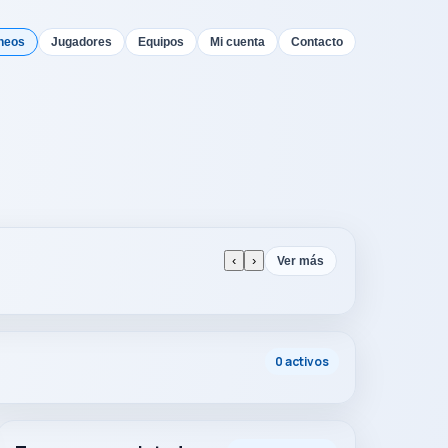
neos
Jugadores
Equipos
Mi cuenta
Contacto
‹
›
Ver más
0 activos