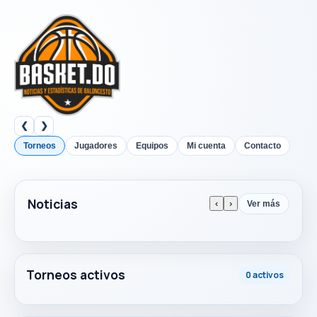
❮
❯
Torneos
Jugadores
Equipos
Mi cuenta
Contacto
Noticias
‹
›
Ver más
Torneos activos
0 activos