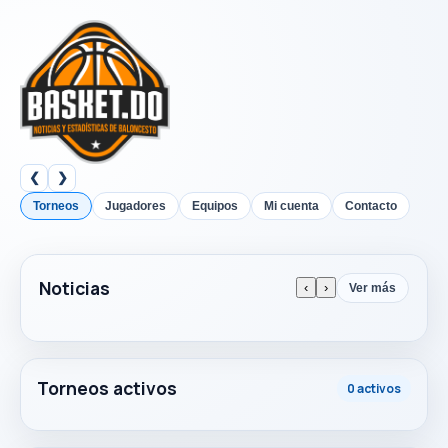
❮
❯
Torneos
Jugadores
Equipos
Mi cuenta
Contacto
Noticias
‹
›
Ver más
Torneos activos
0 activos