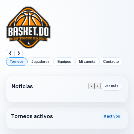
❮
❯
Torneos
Jugadores
Equipos
Mi cuenta
Contacto
Noticias
‹
›
Ver más
Torneos activos
0 activos