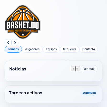
❮
❯
Torneos
Jugadores
Equipos
Mi cuenta
Contacto
Noticias
‹
›
Ver más
Torneos activos
0 activos