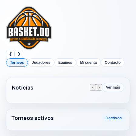
❮
❯
Torneos
Jugadores
Equipos
Mi cuenta
Contacto
Noticias
‹
›
Ver más
Torneos activos
0 activos