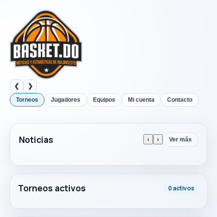
❮
❯
Torneos
Jugadores
Equipos
Mi cuenta
Contacto
Noticias
‹
›
Ver más
Torneos activos
0 activos