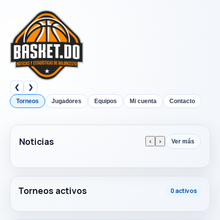
❮
❯
Torneos
Jugadores
Equipos
Mi cuenta
Contacto
Noticias
‹
›
Ver más
Torneos activos
0 activos