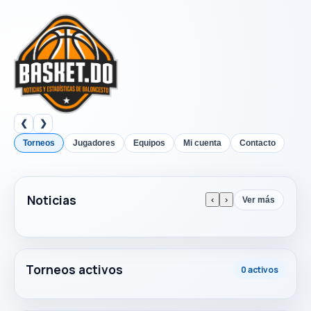
❮
❯
Torneos
Jugadores
Equipos
Mi cuenta
Contacto
Noticias
‹
›
Ver más
Torneos activos
0 activos