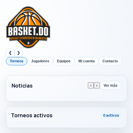
❮
❯
Torneos
Jugadores
Equipos
Mi cuenta
Contacto
Noticias
‹
›
Ver más
Torneos activos
0 activos