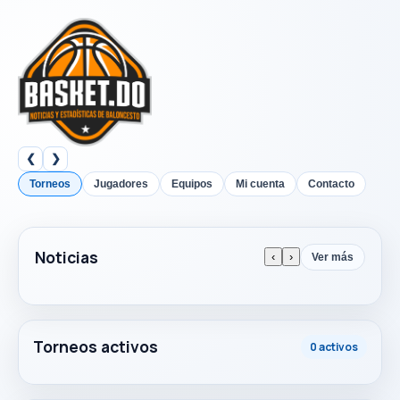
❮
❯
Torneos
Jugadores
Equipos
Mi cuenta
Contacto
Noticias
‹
›
Ver más
Torneos activos
0 activos