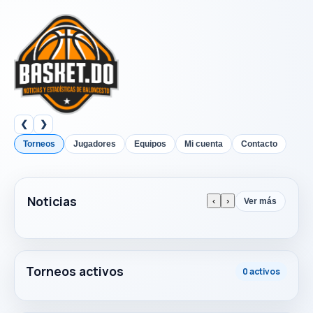
❮
❯
Torneos
Jugadores
Equipos
Mi cuenta
Contacto
Noticias
‹
›
Ver más
Torneos activos
0 activos