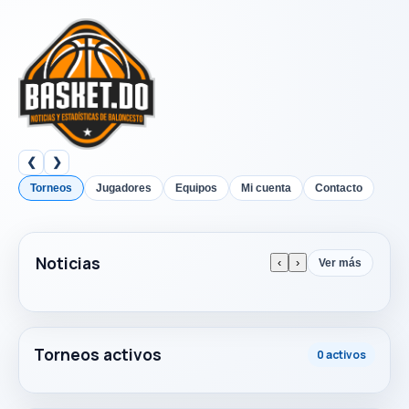
❮
❯
Torneos
Jugadores
Equipos
Mi cuenta
Contacto
Noticias
‹
›
Ver más
Torneos activos
0 activos