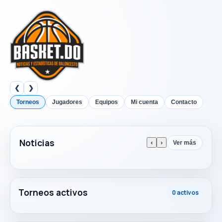
❮
❯
Torneos
Jugadores
Equipos
Mi cuenta
Contacto
Noticias
‹
›
Ver más
Torneos activos
0 activos