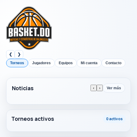
❮
❯
Torneos
Jugadores
Equipos
Mi cuenta
Contacto
Noticias
‹
›
Ver más
Torneos activos
0 activos