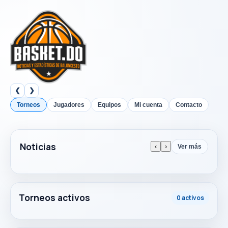
❮
❯
Torneos
Jugadores
Equipos
Mi cuenta
Contacto
Noticias
‹
›
Ver más
Torneos activos
0 activos