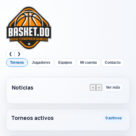
❮
❯
Torneos
Jugadores
Equipos
Mi cuenta
Contacto
Noticias
‹
›
Ver más
Torneos activos
0 activos