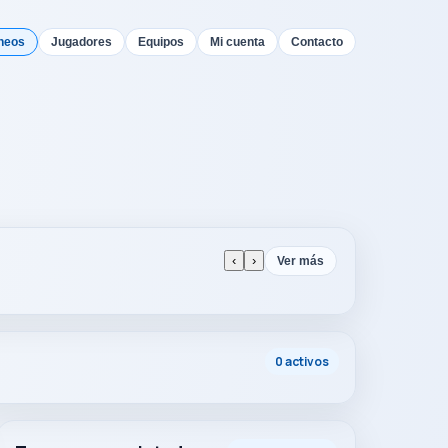
neos
Jugadores
Equipos
Mi cuenta
Contacto
‹
›
Ver más
0 activos