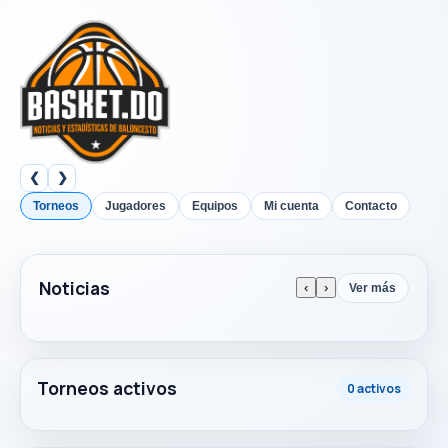
❮
❯
Torneos
Jugadores
Equipos
Mi cuenta
Contacto
Noticias
‹
›
Ver más
Torneos activos
0 activos