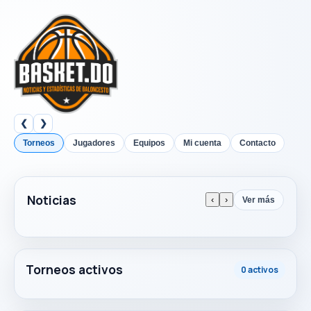
❮
❯
Torneos
Jugadores
Equipos
Mi cuenta
Contacto
Noticias
‹
›
Ver más
Torneos activos
0 activos