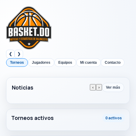
❮
❯
Torneos
Jugadores
Equipos
Mi cuenta
Contacto
Noticias
‹
›
Ver más
Torneos activos
0 activos