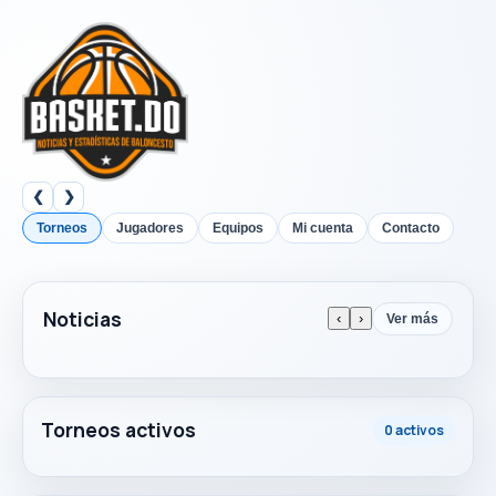
❮
❯
Torneos
Jugadores
Equipos
Mi cuenta
Contacto
Noticias
‹
›
Ver más
Torneos activos
0 activos