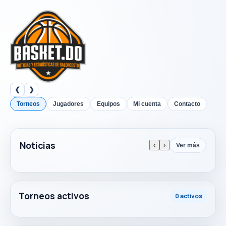
❮
❯
Torneos
Jugadores
Equipos
Mi cuenta
Contacto
Noticias
‹
›
Ver más
Torneos activos
0 activos