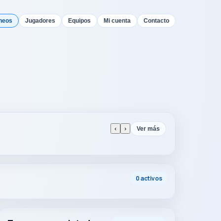
neos
Jugadores
Equipos
Mi cuenta
Contacto
‹
›
Ver más
0 activos