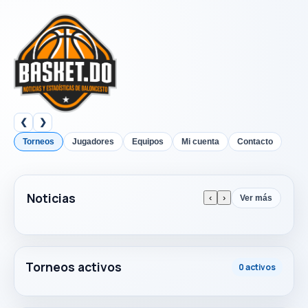
❮
❯
Torneos
Jugadores
Equipos
Mi cuenta
Contacto
Noticias
‹
›
Ver más
Torneos activos
0 activos