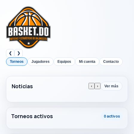
❮
❯
Torneos
Jugadores
Equipos
Mi cuenta
Contacto
Noticias
‹
›
Ver más
Torneos activos
0 activos