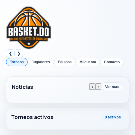
❮
❯
Torneos
Jugadores
Equipos
Mi cuenta
Contacto
Noticias
‹
›
Ver más
Torneos activos
0 activos