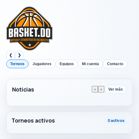
❮
❯
Torneos
Jugadores
Equipos
Mi cuenta
Contacto
Noticias
‹
›
Ver más
Torneos activos
0 activos