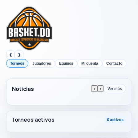
❮
❯
Torneos
Jugadores
Equipos
Mi cuenta
Contacto
Noticias
‹
›
Ver más
Torneos activos
0 activos