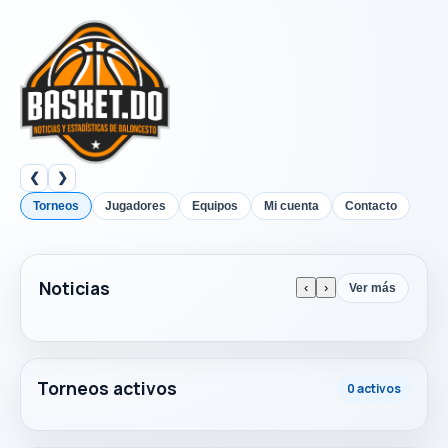
❮
❯
Torneos
Jugadores
Equipos
Mi cuenta
Contacto
Noticias
‹
›
Ver más
Torneos activos
0 activos