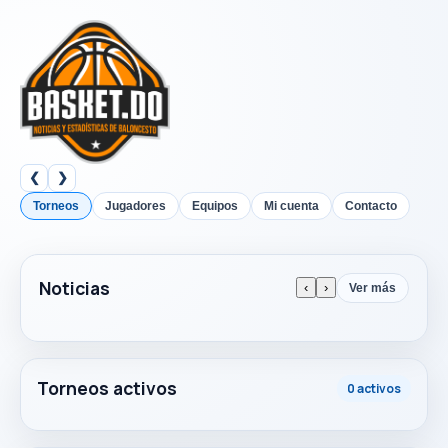
❮
❯
Torneos
Jugadores
Equipos
Mi cuenta
Contacto
Noticias
‹
›
Ver más
Torneos activos
0 activos