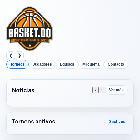
❮
❯
Torneos
Jugadores
Equipos
Mi cuenta
Contacto
Noticias
‹
›
Ver más
Torneos activos
0 activos