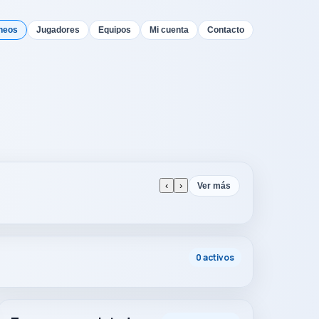
neos
Jugadores
Equipos
Mi cuenta
Contacto
‹
›
Ver más
0 activos