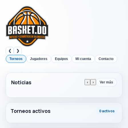
❮
❯
Torneos
Jugadores
Equipos
Mi cuenta
Contacto
Noticias
‹
›
Ver más
Torneos activos
0 activos