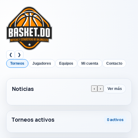
❮
❯
Torneos
Jugadores
Equipos
Mi cuenta
Contacto
Noticias
‹
›
Ver más
Torneos activos
0 activos