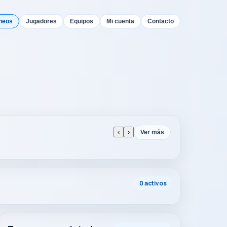
neos
Jugadores
Equipos
Mi cuenta
Contacto
‹
›
Ver más
0 activos