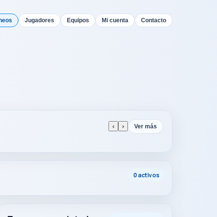
neos
Jugadores
Equipos
Mi cuenta
Contacto
‹
›
Ver más
0 activos