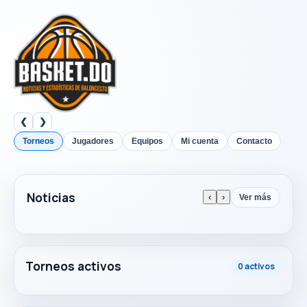
❮
❯
Torneos
Jugadores
Equipos
Mi cuenta
Contacto
Noticias
‹
›
Ver más
Torneos activos
0 activos