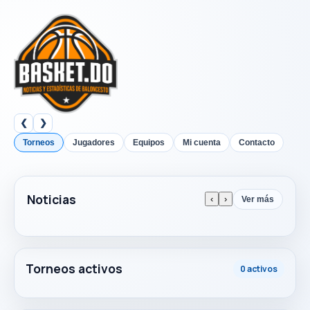
❮
❯
Torneos
Jugadores
Equipos
Mi cuenta
Contacto
Noticias
‹
›
Ver más
Torneos activos
0 activos