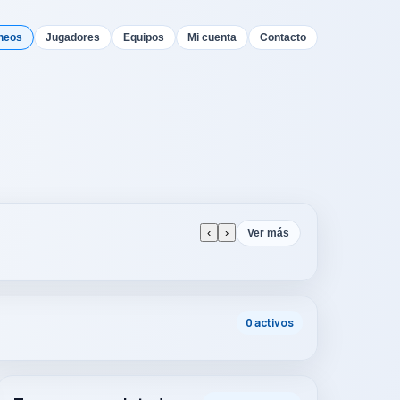
neos
Jugadores
Equipos
Mi cuenta
Contacto
‹
›
Ver más
0 activos