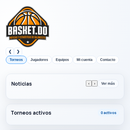
❮
❯
Torneos
Jugadores
Equipos
Mi cuenta
Contacto
Noticias
‹
›
Ver más
Torneos activos
0 activos