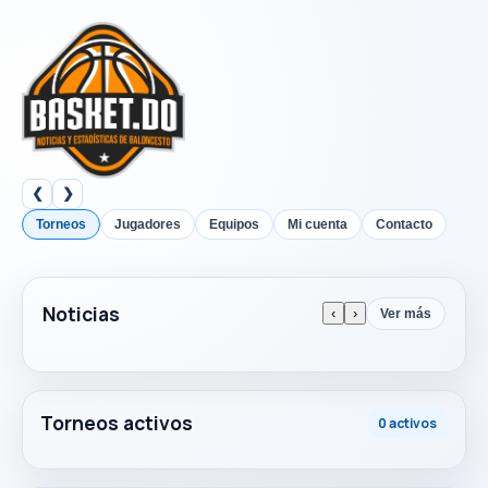
❮
❯
Torneos
Jugadores
Equipos
Mi cuenta
Contacto
Noticias
‹
›
Ver más
Torneos activos
0 activos