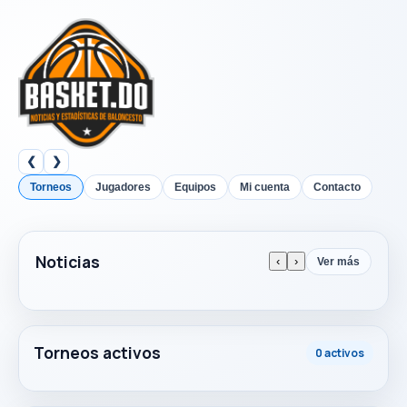
❮
❯
Torneos
Jugadores
Equipos
Mi cuenta
Contacto
Noticias
‹
›
Ver más
Torneos activos
0 activos