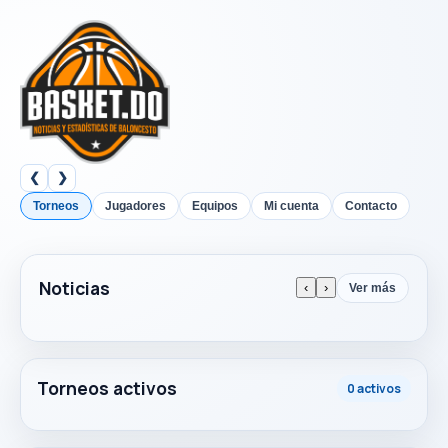
❮
❯
Torneos
Jugadores
Equipos
Mi cuenta
Contacto
Noticias
‹
›
Ver más
Torneos activos
0 activos